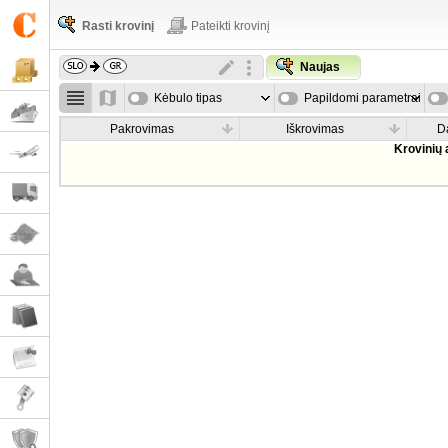
Rasti krovinį
Pateikti krovinį
Naujas
Kėbulo tipas
Papildomi parametrai
Pakrovimas
Iškrovimas
D
Krovinių 