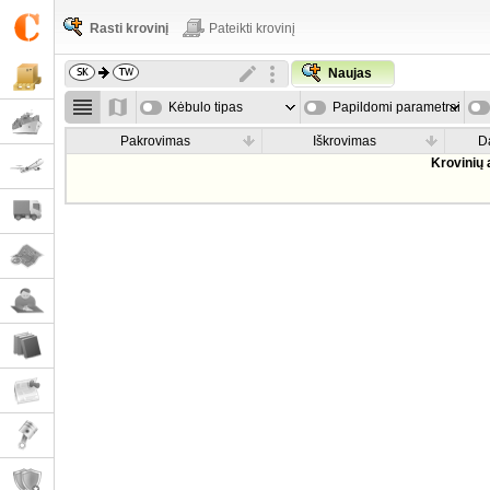
Rasti krovinį
Pateikti krovinį
Naujas
Kėbulo tipas
Papildomi parametrai
Pakrovimas
Iškrovimas
D
Krovinių 