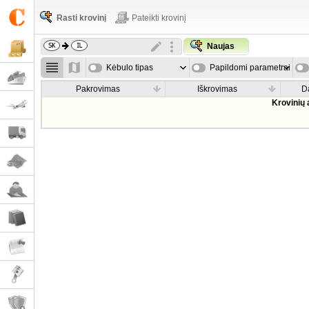
Rasti krovinį
Pateikti krovinį
Naujas
Kėbulo tipas
Papildomi parametrai
Pakrovimas
Iškrovimas
D
Krovinių 