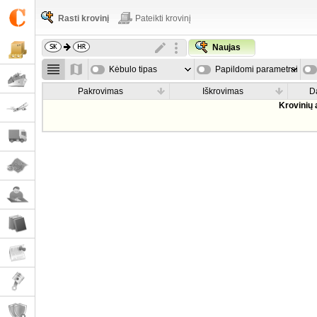
Rasti krovinį
Pateikti krovinį
Naujas
Kėbulo tipas
Papildomi parametrai
Pakrovimas
Iškrovimas
D
Krovinių 