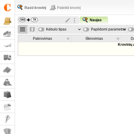
Rasti krovinį
Pateikti krovinį
Naujas
Kėbulo tipas
Papildomi parametrai
Pakrovimas
Iškrovimas
D
Krovinių 