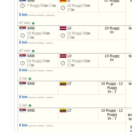
SRB
D
07 Rugpj
P
7 Rugpj 08
-17
10 Rugpj 08
-
30
00
00
17
00
0 km
Krovinys Serbija - Vokietija
47 min.
SRB
LV
10 Rugpj
t
Pr
10 Rugpj 08
-
12 Rugpj 08
-
00
00
17
17
00
00
0 km
Krovinys Serbija - Latvija
47 min.
SRB
LV
10 Rugpj
t
Pr
10 Rugpj 08
-
12 Rugpj 08
-
00
00
17
17
00
00
0 km
Krovinys Serbija - Latvija
1 val.
SRB
LT
10 Rugpj - 12
t
Rugpj
Pr - T
0 km
Krovinys Serbija - Lietuva
1 val.
SRB
LT
10 Rugpj - 12
Rugpj
te
Pr - T
t
0 km
Krovinys Serbija - Lietuva
i