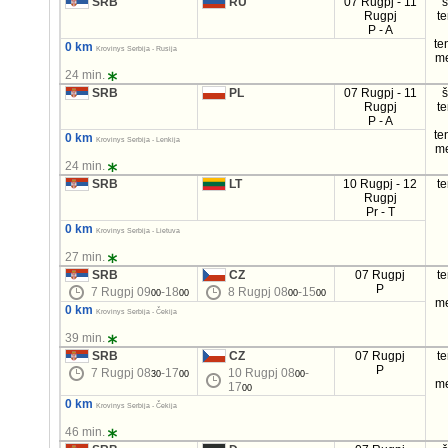
SRB
RU
07 Rugpj - 11
Rugpj
t
P - A
te
0 km
Krovinys Serbija - Rusija
m
24 min.
SRB
PL
07 Rugpj - 11
Rugpj
t
P - A
te
0 km
Krovinys Serbija - Lenkija
m
24 min.
SRB
LT
10 Rugpj - 12
t
Rugpj
Pr - T
0 km
Krovinys Serbija - Lietuva
27 min.
SRB
CZ
07 Rugpj
t
P
7 Rugpj 09
-18
8 Rugpj 08
-15
00
00
00
00
m
0 km
Krovinys Serbija - Čekija
39 min.
SRB
CZ
07 Rugpj
t
P
7 Rugpj 08
-17
10 Rugpj 08
-
30
00
00
m
17
00
0 km
Krovinys Serbija - Čekija
46 min.