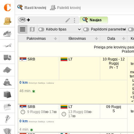
Rasti krovinį
Pateikti krovinį
Naujas
Kėbulo tipas
Papildomi parametrai
Pakrovimas
Iškrovimas
Data
K
Prieiga prie krovinių pa
Prašo
SRB
LT
10 Rugpj - 12
Rugpj
t
Pr - T
m
te
i
0 km
Krovinys Serbija - Lietuva
46 min.
<1
<
SRB
LT
09 Rugpj
S
t
9 Rugpj 08
-17
13 Rugpj 08
-
00
00
00
17
00
0 km
Krovinys Serbija - Lietuva
4 min.