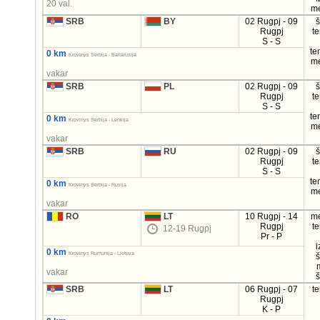
20 val.
m
SRB
BY
02 Rugpj - 09
Rugpj
t
S - S
te
0 km
Krovinys Serbija - Baltarusija
m
vakar
SRB
PL
02 Rugpj - 09
Rugpj
t
S - S
te
0 km
Krovinys Serbija - Lenkija
m
vakar
SRB
RU
02 Rugpj - 09
Rugpj
t
S - S
te
0 km
Krovinys Serbija - Rusija
m
vakar
RO
LT
10 Rugpj - 14
m
Rugpj
t
12-19 Rugpj
Pr - P
i
0 km
Krovinys Rumunija - Lietuva
vakar
SRB
LT
06 Rugpj - 07
t
Rugpj
K - P