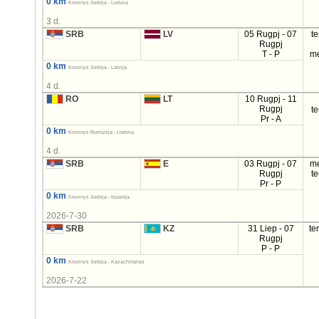
0 km
Krovinys Serbija - Lietuva
3 d.
SRB
LV
05 Rugpj - 07
t
Rugpj
T - P
m
0 km
Krovinys Serbija - Latvija
4 d.
RO
LT
10 Rugpj - 11
Rugpj
t
Pr - A
0 km
Krovinys Rumunija - Lietuva
4 d.
SRB
E
03 Rugpj - 07
m
Rugpj
t
Pr - P
0 km
Krovinys Serbija - Ispanija
2026-7-30
SRB
KZ
31 Liep - 07
te
Rugpj
P - P
0 km
Krovinys Serbija - Kazachstanas
2026-7-22