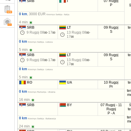
SRB
I
07 Rugpj
P
0 km
, 3000 EUR
Krovinys Serbija - Italija
4 min.
SRB
LT
09 Rugpj
t
S
9 Rugpj 08
-17
13 Rugpj 08
-
00
00
00
17
00
0 km
Krovinys Serbija - Lietuva
5 min.
SRB
LT
09 Rugpj
t
S
9 Rugpj 08
-17
13 Rugpj 08
-
00
00
00
17
00
0 km
Krovinys Serbija - Lietuva
5 min.
RO
UA
10 Rugpj
t
Pr
te
0 km
Krovinys Rumunija - Ukraina
m
16 min.
SRB
BY
07 Rugpj - 11
Rugpj
t
P - A
te
0 km
Krovinys Serbija - Baltarusija
m
24 min.