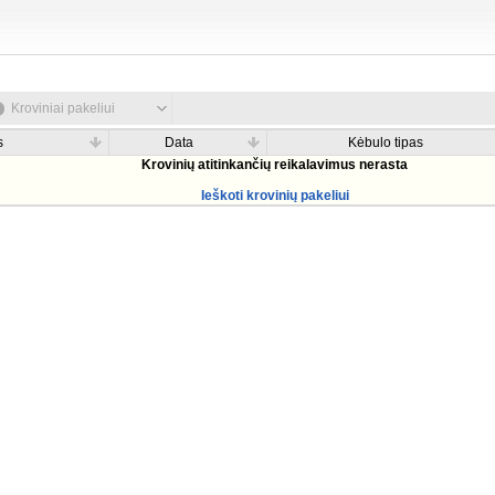
Kroviniai pakeliui
s
Data
Kėbulo tipas
Krovinių atitinkančių reikalavimus nerasta
Ieškoti krovinių pakeliui