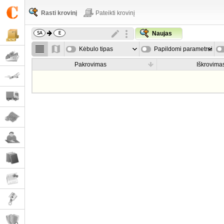
Rasti krovinį
Pateikti krovinį
Naujas
Kėbulo tipas
Papildomi parametrai
Pakrovimas
Iškrovima