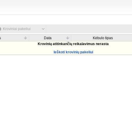
Kroviniai pakeliui
s
Data
Kėbulo tipas
Krovinių atitinkančių reikalavimus nerasta
Ieškoti krovinių pakeliui