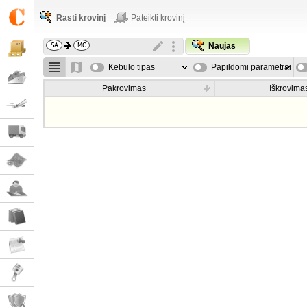
Rasti krovinį
Pateikti krovinį
Naujas
Kėbulo tipas
Papildomi parametrai
Pakrovimas
Iškrovima