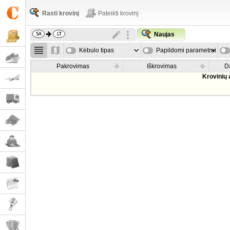
Rasti krovinį
Pateikti krovinį
Naujas
Kėbulo tipas
Papildomi parametrai
Pakrovimas
Iškrovimas
D
Krovinių 