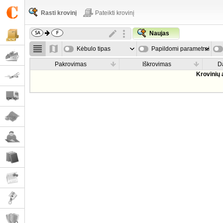
Rasti krovinį
Pateikti krovinį
Naujas
Kėbulo tipas
Papildomi parametrai
Pakrovimas
Iškrovimas
D
Krovinių 