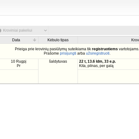
Kroviniai pakeliui
Data
Kėbulo tipas
Krov
Prieiga prie krovinių pasiūlymų suteikiama tik
registruotiems
vartotojams
Prašome
prisijungti
arba
užsiregistruoti
.
10 Rugpj
šaldytuvas
22 t, 13.6 ldm, 33 e.p.
Pr
Kita, pilnas, per galą