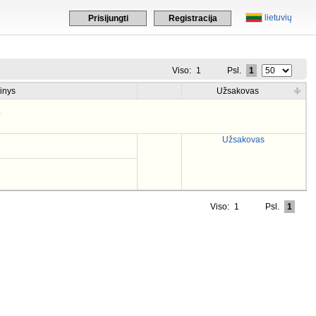
lietuvių
Prisijungti
Registracija
Viso:
1
Psl.
1
inys
Užsakovas
.
Užsakovas
Viso:
1
Psl.
1