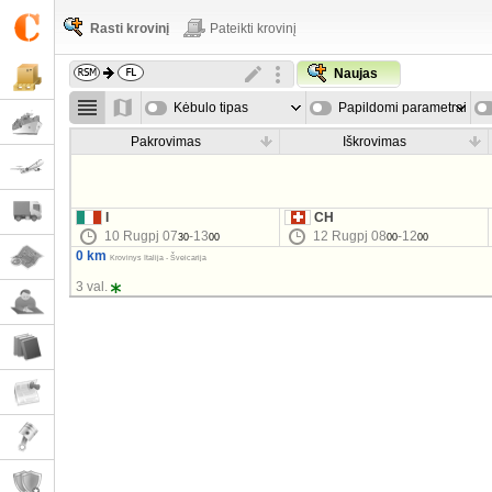
Rasti krovinį
Pateikti krovinį
Naujas
Kėbulo tipas
Papildomi parametrai
Pakrovimas
Iškrovimas
I
CH
10 Rugpj 07
-13
12 Rugpj 08
-12
30
00
00
00
0 km
Krovinys Italija - Šveicarija
3 val.