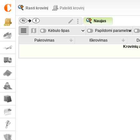
Rasti krovinį
Pateikti krovinį
Naujas
Kėbulo tipas
Papildomi parametrai
Pakrovimas
Iškrovimas
D
Krovinių 