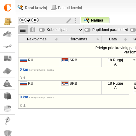
Rasti krovinį
Pateikti krovinį
Naujas
Kėbulo tipas
Papildomi parametrai
Pakrovimas
Iškrovimas
Data
K
Prieiga prie krovinių pa
Prašo
RU
SRB
18 Rugpj
t
A
0 km
Krovinys Rusija - Serbija
3 d.
RU
SRB
18 Rugpj
A
i
t
0 km
Krovinys Rusija - Serbija
3 d.