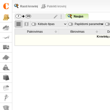
Rasti krovinį
Pateikti krovinį
Naujas
Kėbulo tipas
Papildomi parametrai
Pakrovimas
Iškrovimas
D
Krovinių 