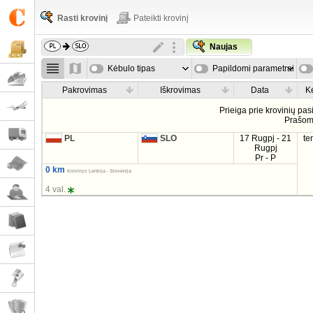
Rasti krovinį
Pateikti krovinį
Naujas
Kėbulo tipas
Papildomi parametrai
Pakrovimas
Iškrovimas
Data
K
Prieiga prie krovinių pa
Prašo
PL
SLO
17 Rugpj - 21
te
Rugpj
Pr - P
0 km
Krovinys Lenkija - Slovėnija
4 val.