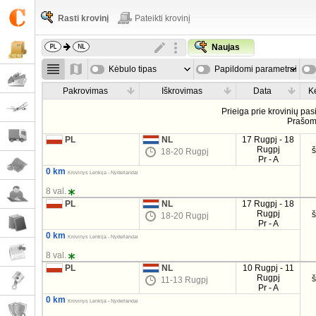
Rasti krovinį
Pateikti krovinį
Naujas
Kėbulo tipas
Papildomi parametrai
Pakrovimas
Iškrovimas
Data
K
Prieiga prie krovinių pa
Prašo
PL
NL
17 Rugpj - 18
Rugpj
18-20 Rugpj
Pr - A
0 km
Krovinys Lenkija - Nyderlandai
8 val.
PL
NL
17 Rugpj - 18
Rugpj
18-20 Rugpj
Pr - A
0 km
Krovinys Lenkija - Nyderlandai
8 val.
PL
NL
10 Rugpj - 11
Rugpj
11-13 Rugpj
Pr - A
0 km
Krovinys Lenkija - Nyderlandai