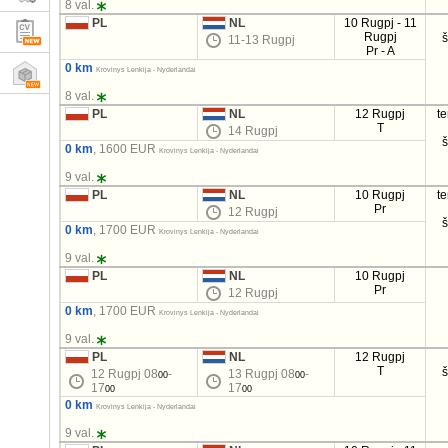
8 val.
PL
NL
10 Rugpj - 11
Rugpj
11-13 Rugpj
Pr - A
0 km
Krovinys Lenkija - Nyderlandai
8 val.
PL
NL
12 Rugpj
t
T
14 Rugpj
0 km
, 1600 EUR
Krovinys Lenkija - Nyderlandai
9 val.
PL
NL
10 Rugpj
t
Pr
12 Rugpj
0 km
, 1700 EUR
Krovinys Lenkija - Nyderlandai
9 val.
PL
NL
10 Rugpj
Pr
12 Rugpj
0 km
, 1700 EUR
Krovinys Lenkija - Nyderlandai
9 val.
PL
NL
12 Rugpj
T
12 Rugpj 08
-
13 Rugpj 08
-
00
00
17
17
00
00
0 km
Krovinys Lenkija - Nyderlandai
9 val.