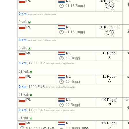
PL
NL
10 Rugpj - 11
Rugpj
11-13 Rugpj
Pr - A
0 km
Krovinys Lenkija - Nyderlandai
9 val.
PL
NL
10 Rugpj - 11
Rugpj
11-13 Rugpj
Pr - A
0 km
Krovinys Lenkija - Nyderlandai
9 val.
PL
NL
11 Rugpj
A
13 Rugpj
0 km
, 1900 EUR
Krovinys Lenkija - Nyderlandai
11 val.
PL
NL
11 Rugpj
A
13 Rugpj
0 km
, 1900 EUR
Krovinys Lenkija - Nyderlandai
11 val.
PL
NL
10 Rugpj
t
Pr
12 Rugpj
0 km
, 1700 EUR
Krovinys Lenkija - Nyderlandai
11 val.
PL
NL
09 Rugpj
S
9 Rugpj 08
-17
10 Rugpj 08
-
00
00
00