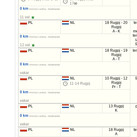
17
00
0 km
Krovinys Lenkija - Nyderlandai
11 val.
PL
NL
18 Rugpj - 20
t
Rugpj
A - K
m
te
0 km
Krovinys Lenkija - Nyderlandai
i
12 val.
PL
NL
18 Rugpj - 19
te
Rugpj
A - T
0 km
Krovinys Lenkija - Nyderlandai
vakar
PL
NL
10 Rugpj - 12
Rugpj
11-14 Rugpj
Pr - T
0 km
Krovinys Lenkija - Nyderlandai
vakar
PL
NL
13 Rugpj
K
0 km
Krovinys Lenkija - Nyderlandai
vakar
PL
NL
18 Rugpj
t
A