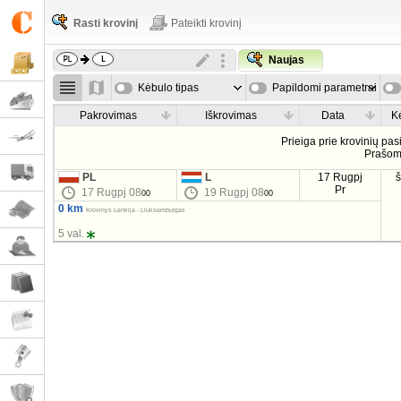
Rasti krovinį
Pateikti krovinį
Naujas
Kėbulo tipas
Papildomi parametrai
Pakrovimas
Iškrovimas
Data
K
Prieiga prie krovinių pa
Prašo
PL
L
17 Rugpj
Pr
17 Rugpj 08
19 Rugpj 08
00
00
0 km
Krovinys Lenkija - Liuksemburgas
5 val.