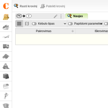
Rasti krovinį
Pateikti krovinį
Naujas
Kėbulo tipas
Papildomi parametrai
Pakrovimas
Iškrovima