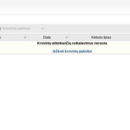
Kroviniai pakeliui
s
Data
Kėbulo tipas
Krovinių atitinkančių reikalavimus nerasta
Ieškoti krovinių pakeliui