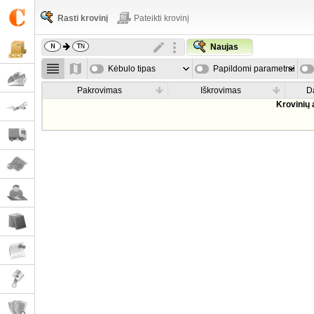
Rasti krovinį
Pateikti krovinį
Naujas
Kėbulo tipas
Papildomi parametrai
Pakrovimas
Iškrovimas
D
Krovinių 