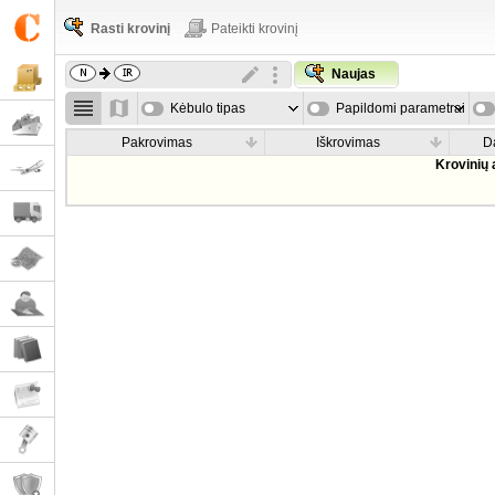
Rasti krovinį
Pateikti krovinį
Naujas
Kėbulo tipas
Papildomi parametrai
Pakrovimas
Iškrovimas
D
Krovinių 