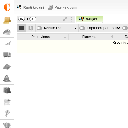
Rasti krovinį
Pateikti krovinį
Naujas
Kėbulo tipas
Papildomi parametrai
Pakrovimas
Iškrovimas
D
Krovinių 