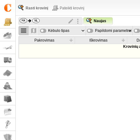
Rasti krovinį
Pateikti krovinį
Naujas
Kėbulo tipas
Papildomi parametrai
Pakrovimas
Iškrovimas
D
Krovinių 