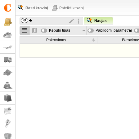
Rasti krovinį
Pateikti krovinį
Naujas
Kėbulo tipas
Papildomi parametrai
Pakrovimas
Iškrovima