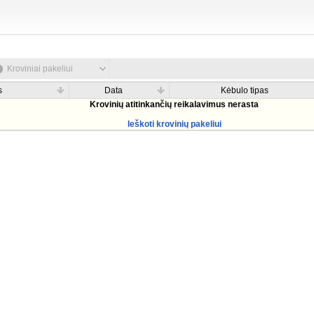
Kroviniai pakeliui
s
Data
Kėbulo tipas
Krovinių atitinkančių reikalavimus nerasta
Ieškoti krovinių pakeliui