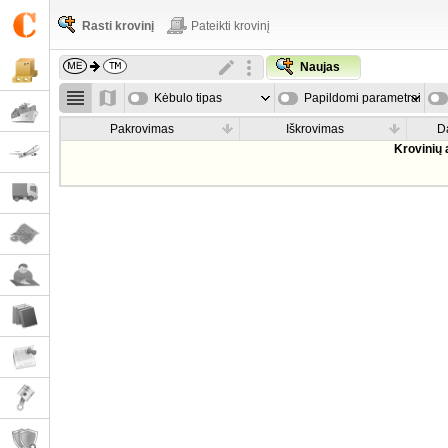
Rasti krovinį
Pateikti krovinį
Naujas
Kėbulo tipas
Papildomi parametrai
Pakrovimas
Iškrovimas
D
Krovinių 