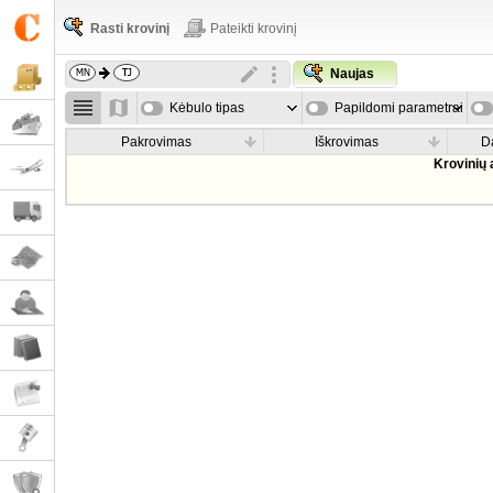
Rasti krovinį
Pateikti krovinį
Naujas
Kėbulo tipas
Papildomi parametrai
Pakrovimas
Iškrovimas
D
Krovinių 