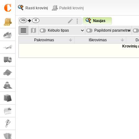
Rasti krovinį
Pateikti krovinį
Naujas
Kėbulo tipas
Papildomi parametrai
Pakrovimas
Iškrovimas
D
Krovinių 