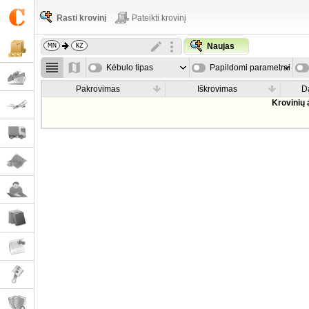
Rasti krovinį
Pateikti krovinį
Naujas
Kėbulo tipas
Papildomi parametrai
Pakrovimas
Iškrovimas
D
Krovinių 