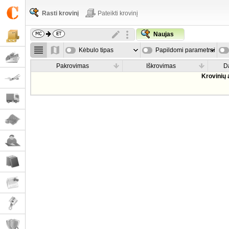
Rasti krovinį
Pateikti krovinį
Naujas
Kėbulo tipas
Papildomi parametrai
Pakrovimas
Iškrovimas
D
Krovinių 