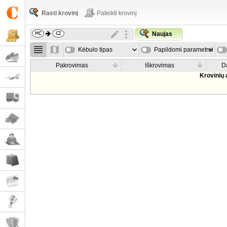
Rasti krovinį
Pateikti krovinį
Naujas
Kėbulo tipas
Papildomi parametrai
Pakrovimas
Iškrovimas
D
Krovinių 