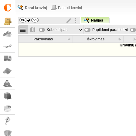
Rasti krovinį
Pateikti krovinį
Naujas
Kėbulo tipas
Papildomi parametrai
Pakrovimas
Iškrovimas
D
Krovinių 