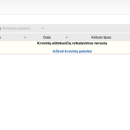
Kroviniai pakeliui
s
Data
Kėbulo tipas
Krovinių atitinkančių reikalavimus nerasta
Ieškoti krovinių pakeliui