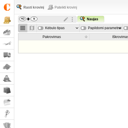
Rasti krovinį
Pateikti krovinį
Naujas
Kėbulo tipas
Papildomi parametrai
Pakrovimas
Iškrovima