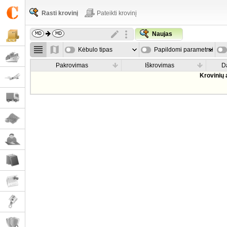
Rasti krovinį
Pateikti krovinį
Naujas
Kėbulo tipas
Papildomi parametrai
Pakrovimas
Iškrovimas
D
Krovinių 