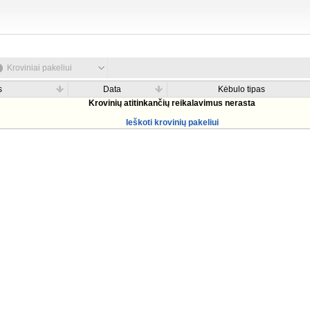
Kroviniai pakeliui
s
Data
Kėbulo tipas
Krovinių atitinkančių reikalavimus nerasta
Ieškoti krovinių pakeliui