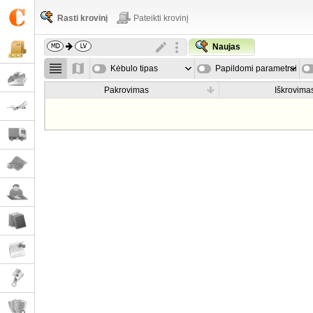
Rasti krovinį
Pateikti krovinį
Naujas
Kėbulo tipas
Papildomi parametrai
Pakrovimas
Iškrovima