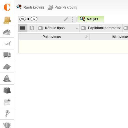
Rasti krovinį
Pateikti krovinį
Naujas
Kėbulo tipas
Papildomi parametrai
Pakrovimas
Iškrovima