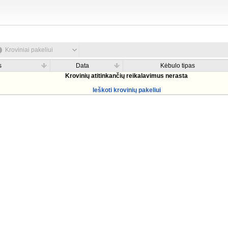
Kroviniai pakeliui
s
Data
Kėbulo tipas
Krovinių atitinkančių reikalavimus nerasta
Ieškoti krovinių pakeliui