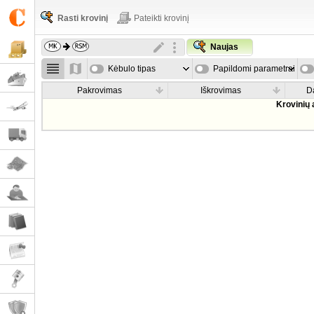
Rasti krovinį
Pateikti krovinį
Naujas
Kėbulo tipas
Papildomi parametrai
Pakrovimas
Iškrovimas
D
Krovinių 