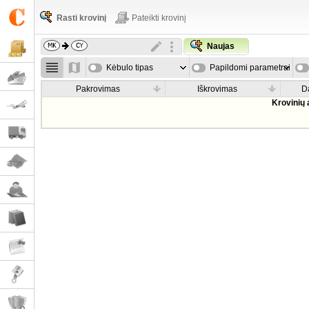
Rasti krovinį
Pateikti krovinį
Naujas
Kėbulo tipas
Papildomi parametrai
Pakrovimas
Iškrovimas
D
Krovinių 