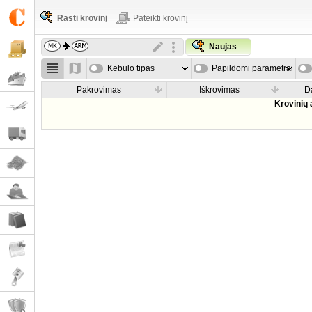
Rasti krovinį
Pateikti krovinį
Naujas
Kėbulo tipas
Papildomi parametrai
Pakrovimas
Iškrovimas
D
Krovinių 