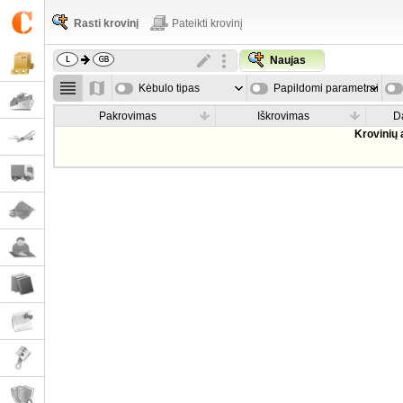
Rasti krovinį
Pateikti krovinį
Naujas
Kėbulo tipas
Papildomi parametrai
Pakrovimas
Iškrovimas
D
Krovinių 