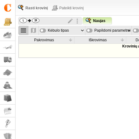
Rasti krovinį
Pateikti krovinį
Naujas
Kėbulo tipas
Papildomi parametrai
Pakrovimas
Iškrovimas
D
Krovinių 