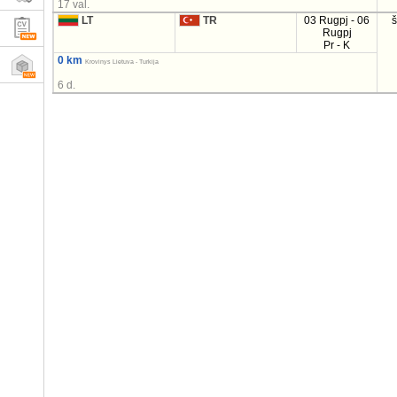
17 val.
LT
TR
03 Rugpj - 06
Rugpj
Pr - K
0 km
Krovinys Lietuva - Turkija
6 d.