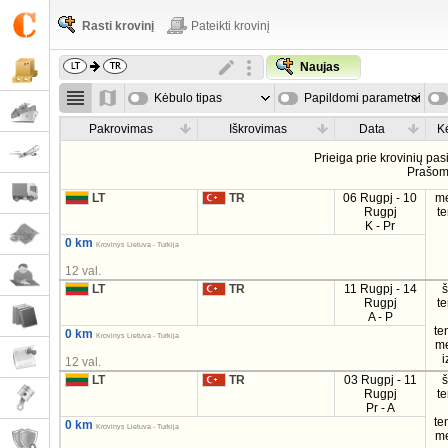
Rasti krovinį
Pateikti krovinį
Naujas
Kėbulo tipas
Papildomi parametrai
Pakrovimas
Iškrovimas
Data
K
Prieiga prie krovinių pa
Prašo
LT
TR
06 Rugpj - 10
m
Rugpj
t
K - Pr
0 km
Krovinys Lietuva - Turkija
12 val.
LT
TR
11 Rugpj - 14
Rugpj
t
A - P
te
0 km
Krovinys Lietuva - Turkija
m
i
12 val.
LT
TR
03 Rugpj - 11
Rugpj
t
Pr - A
te
0 km
Krovinys Lietuva - Turkija
m