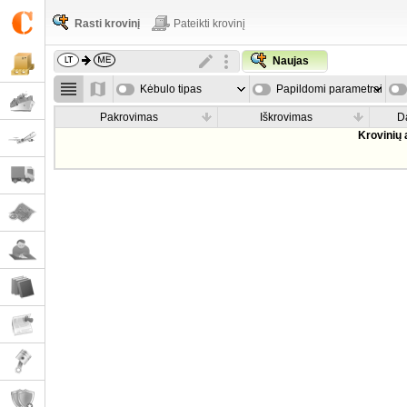
Rasti krovinį
Pateikti krovinį
Naujas
Kėbulo tipas
Papildomi parametrai
Pakrovimas
Iškrovimas
D
Krovinių 