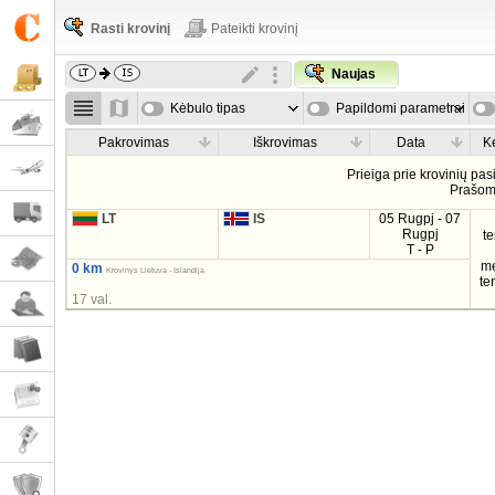
Rasti krovinį
Pateikti krovinį
Naujas
Kėbulo tipas
Papildomi parametrai
Pakrovimas
Iškrovimas
Data
K
Prieiga prie krovinių pa
Prašo
LT
IS
05 Rugpj - 07
Rugpj
t
T - P
m
0 km
Krovinys Lietuva - Islandija
te
17 val.