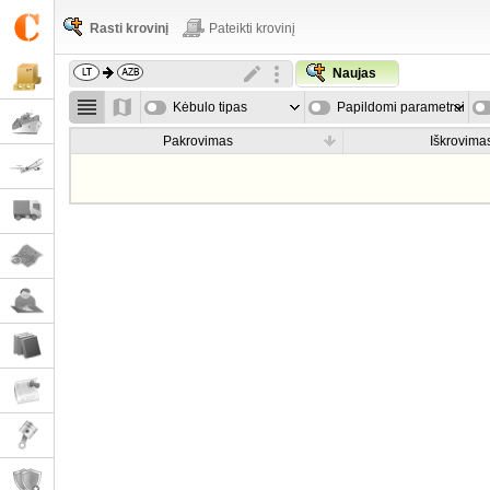
Rasti krovinį
Pateikti krovinį
Naujas
Kėbulo tipas
Papildomi parametrai
Pakrovimas
Iškrovima