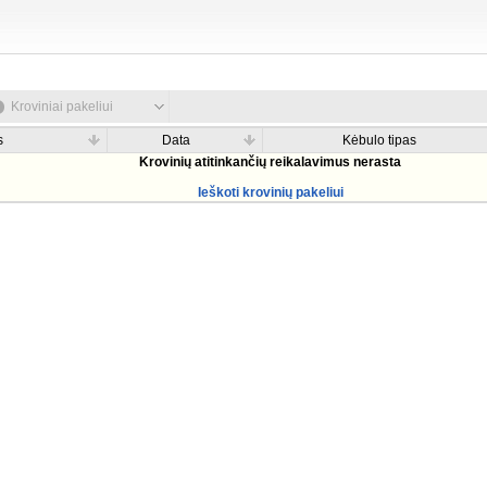
Kroviniai pakeliui
s
Data
Kėbulo tipas
Krovinių atitinkančių reikalavimus nerasta
Ieškoti krovinių pakeliui