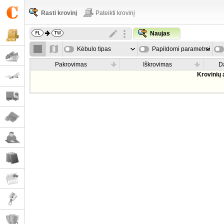
Rasti krovinį
Pateikti krovinį
Naujas
Kėbulo tipas
Papildomi parametrai
Pakrovimas
Iškrovimas
D
Krovinių 