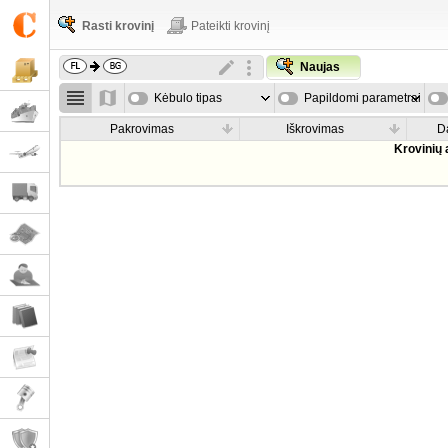
Rasti krovinį
Pateikti krovinį
Naujas
Kėbulo tipas
Papildomi parametrai
Pakrovimas
Iškrovimas
D
Krovinių 