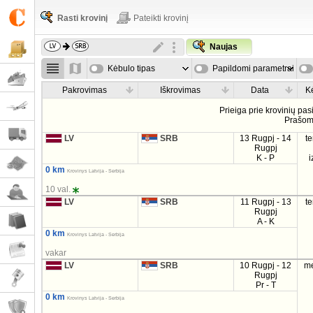
Rasti krovinį
Pateikti krovinį
Naujas
Kėbulo tipas
Papildomi parametrai
Pakrovimas
Iškrovimas
Data
K
Prieiga prie krovinių pa
Prašo
LV
SRB
13 Rugpj - 14
t
Rugpj
K - P
i
0 km
Krovinys Latvija - Serbija
10 val.
LV
SRB
11 Rugpj - 13
t
Rugpj
A - K
0 km
Krovinys Latvija - Serbija
vakar
LV
SRB
10 Rugpj - 12
m
Rugpj
Pr - T
0 km
Krovinys Latvija - Serbija