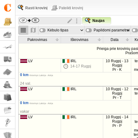
Rasti krovinį
Pateikti krovinį
Naujas
Kėbulo tipas
Papildomi parametrai
Pakrovimas
Iškrovimas
Data
K
Prieiga prie krovinių pa
Prašo
LV
IRL
10 Rugpj - 13
t
Rugpj
14-17 Rugpj
Pr - K
m
0 km
Krovinys Latvija - Airija
24 val.
LV
IRL
10 Rugpj - 12
m
Rugpj
t
Pr - T
0 km
Krovinys Latvija - Airija
vakar
LV
IRL
10 Rugpj - 14
Rugpj
t
Pr - P
m
te