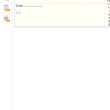
<1
<
0 km
Krovinys Latvija - Airija
<
2 d.
i