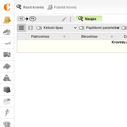
Rasti krovinį
Pateikti krovinį
Naujas
Kėbulo tipas
Papildomi parametrai
Pakrovimas
Iškrovimas
D
Krovinių 