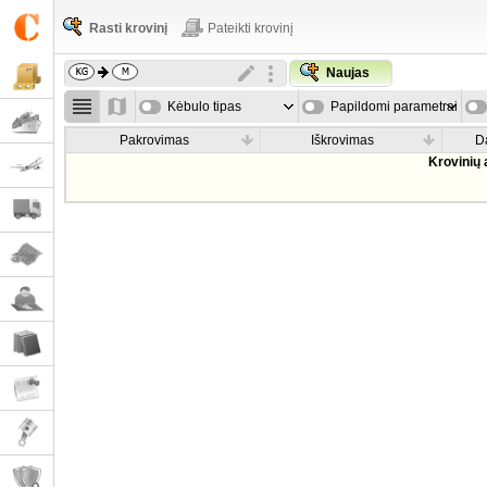
Rasti krovinį
Pateikti krovinį
Naujas
Kėbulo tipas
Papildomi parametrai
Pakrovimas
Iškrovimas
D
Krovinių 