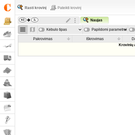
Rasti krovinį
Pateikti krovinį
Naujas
Kėbulo tipas
Papildomi parametrai
Pakrovimas
Iškrovimas
D
Krovinių 